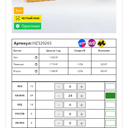
Хит
ЧЕСТНЫЙ ЗНАК
Оригинал
Артикул:
MZ320265
Кол-во
Цена за 1 ед.
Скидка %
Экономия
?
Опт:
1 933 ₽
?
Премиум:
1 710 ₽
- 12%
223 ₽
?
В пути:
1 500 ₽
- 22%
433 ₽
-
+
МСК
12
-
+
КАЗАНЬ
64
-
+
КРД
19
-
+
РОСТОВ
0
-
+
(%) МСК
0