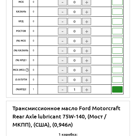
-
+
МСК
0
-
+
КАЗАНЬ
0
-
+
КРД
0
-
+
РОСТОВ
0
-
+
(%) МСК
0
-
+
(%) КАЗАНЬ
0
-
+
(%) КРД1
0
-
+
МСК (№2)
0
?
-
+
(!) В ПУТИ
0
-
+
(%)КРД2
1
Трансмиссионное масло Ford Motorcraft
Rear Axle lubricant 75W-140, (Мост /
МКПП), (США), (0,946л)
1 коробка: