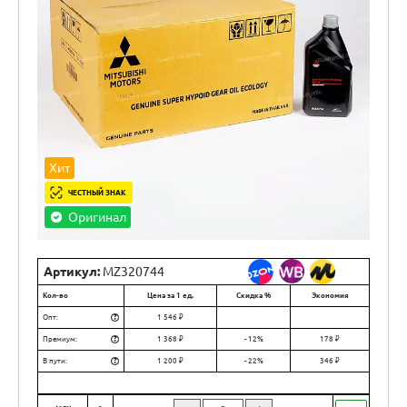
Хит
ЧЕСТНЫЙ ЗНАК
Оригинал
Артикул:
MZ320744
Кол-во
Цена за 1 ед.
Скидка %
Экономия
?
Опт:
1 546 ₽
?
Премиум:
1 368 ₽
- 12%
178 ₽
?
В пути:
1 200 ₽
- 22%
346 ₽