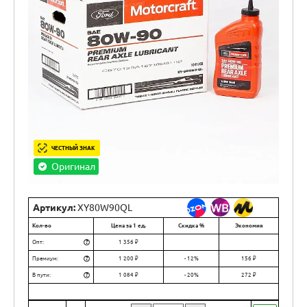
ЧЕСТНЫЙ ЗНАК
Оригинал
Артикул:
XY80W90QL
Кол-во
Цена за 1 ед.
Скидка %
Экономия
?
Опт:
1 356 ₽
?
Премиум:
1 200 ₽
- 12%
156 ₽
?
В пути:
1 084 ₽
- 20%
272 ₽