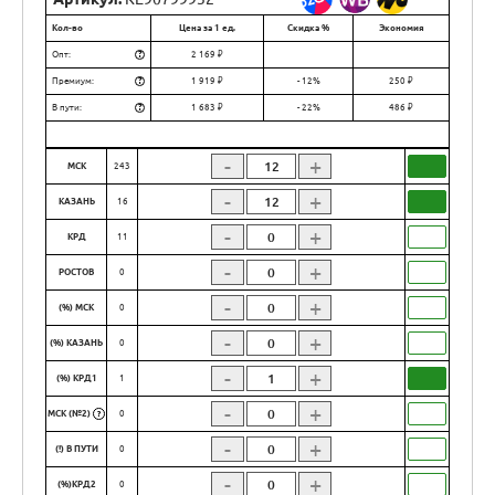
Кол-во
Цена за 1 ед.
Скидка %
Экономия
?
Опт:
2 169 ₽
?
Премиум:
1 919 ₽
- 12%
250 ₽
?
В пути:
1 683 ₽
- 22%
486 ₽
-
+
МСК
243
-
+
КАЗАНЬ
16
-
+
КРД
11
-
+
РОСТОВ
0
-
+
(%) МСК
0
-
+
(%) КАЗАНЬ
0
-
+
(%) КРД1
1
-
+
МСК (№2)
0
?
-
+
(!) В ПУТИ
0
-
+
(%)КРД2
0