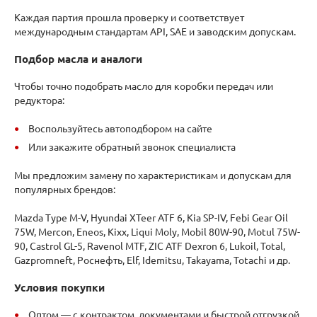
Каждая партия прошла проверку и соответствует
международным стандартам API, SAE и заводским допускам.
Подбор масла и аналоги
Чтобы точно подобрать масло для коробки передач или
редуктора:
Воспользуйтесь автоподбором на сайте
Или закажите обратный звонок специалиста
Мы предложим замену по характеристикам и допускам для
популярных брендов:
Mazda Type M-V, Hyundai XTeer ATF 6, Kia SP-IV, Febi Gear Oil
75W, Mercon, Eneos, Kixx, Liqui Moly, Mobil 80W-90, Motul 75W-
90, Castrol GL-5, Ravenol MTF, ZIC ATF Dexron 6, Lukoil, Total,
Gazpromneft, Роснефть, Elf, Idemitsu, Takayama, Totachi и др.
Условия покупки
Оптом — с контрактом, документами и быстрой отгрузкой