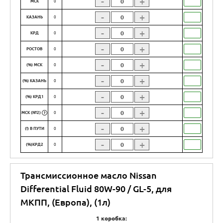
-
+
МСК
0
-
+
КАЗАНЬ
0
-
+
КРД
0
-
+
РОСТОВ
0
-
+
(%) МСК
0
-
+
(%) КАЗАНЬ
0
-
+
(%) КРД1
0
-
+
МСК (№2)
0
?
-
+
(!) В ПУТИ
0
-
+
(%)КРД2
0
Трансмиссионное масло Nissan
Differential Fluid 80W-90 / GL-5, для
МКПП, (Европа), (1л)
1 коробка: