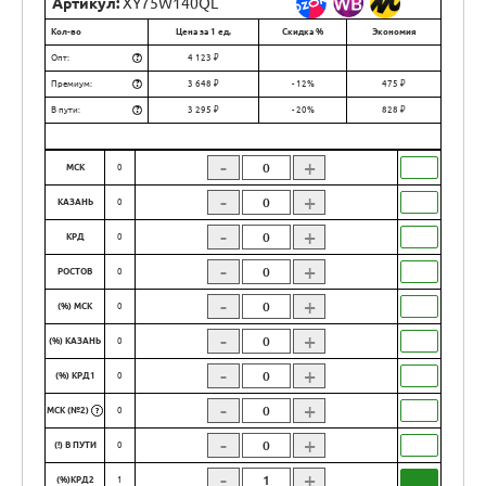
Артикул:
XY75W140QL
Кол-во
Цена за 1 ед.
Скидка %
Экономия
?
Опт:
4 123 ₽
?
Премиум:
3 648 ₽
- 12%
475 ₽
?
В пути:
3 295 ₽
- 20%
828 ₽
-
+
МСК
0
-
+
КАЗАНЬ
0
-
+
КРД
0
-
+
РОСТОВ
0
-
+
(%) МСК
0
-
+
(%) КАЗАНЬ
0
-
+
(%) КРД1
0
-
+
МСК (№2)
0
?
-
+
(!) В ПУТИ
0
-
+
(%)КРД2
1