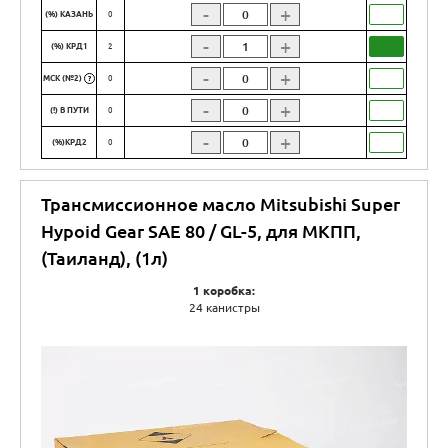
-
+
(%) КАЗАНЬ
0
-
+
(%) КРД1
2
-
+
МСК (№2)
0
?
-
+
(!) В ПУТИ
0
-
+
(%)КРД2
0
Трансмиссионное масло Mitsubishi Super
Hypoid Gear SAE 80 / GL-5, для МКПП,
(Таиланд), (1л)
1 коробка:
24 канистры