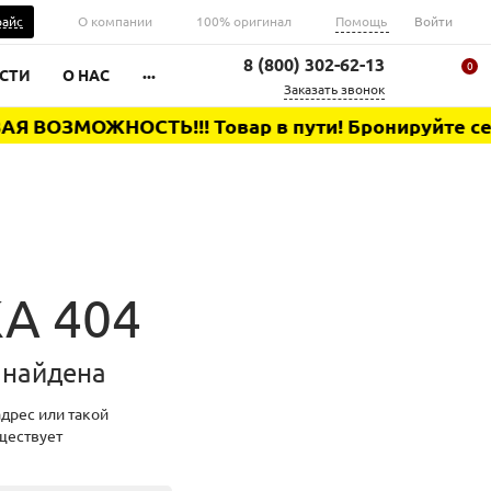
Помощь
райс
О компании
100% оригинал
Войти
8 (800) 302-62-13
0
...
СТИ
О НАС
Заказать звонок
 ВОЗМОЖНОСТЬ!!! Товар в пути! Бронируйте сейча
Ваша корзина
А 404
 найдена
дрес или такой
ществует
0 ₽