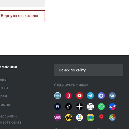
Всего:
Вернуться в каталог
Перейти в корзину
омпании
ывы
Свяжитесь с нами
ости
ерея
такты
рассылки
Карта сайта