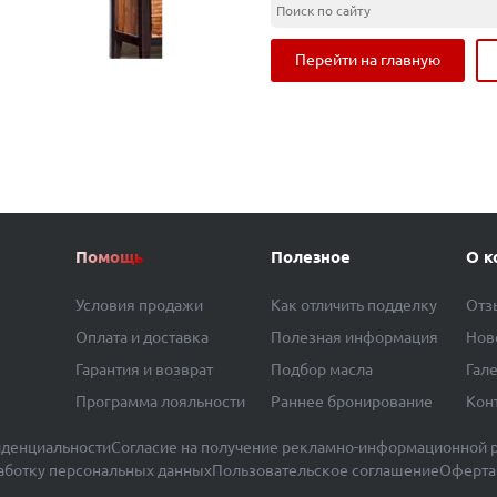
Перейти на главную
Помощь
Полезное
О к
Условия продажи
Как отличить подделку
Отз
Оплата и доставка
Полезная информация
Нов
Гарантия и возврат
Подбор масла
Гал
Программа лояльности
Раннее бронирование
Кон
денциальности
Согласие на получение рекламно-информационной 
работку персональных данных
Пользовательское соглашение
Оферта