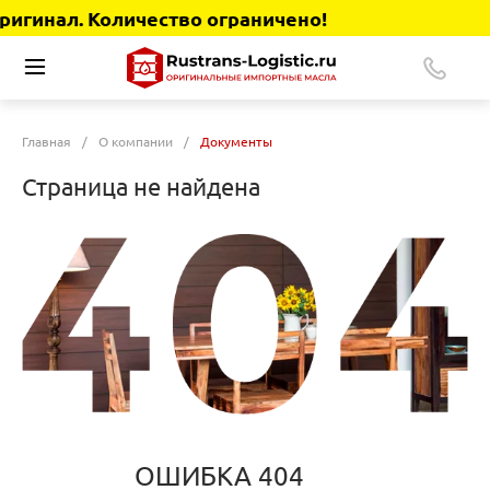
игинал. Количество ограничено!
Главная
/
О компании
/
Документы
Страница не найдена
ОШИБКА 404