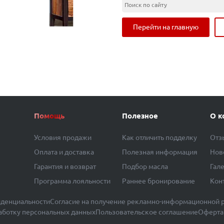
Перейти на главную
Помощь
Полезное
О к
Условия продажи
Как отличить подделку
Отз
Оплата и доставка
Полезная информация
Нов
Гарантия и возврат
Подбор масла
Гал
Программа лояльности
Раннее бронирование
Кон
денциальности
Согласие на получение рекламно-информационной 
работку персональных данных
Пользовательское соглашение
Оферта