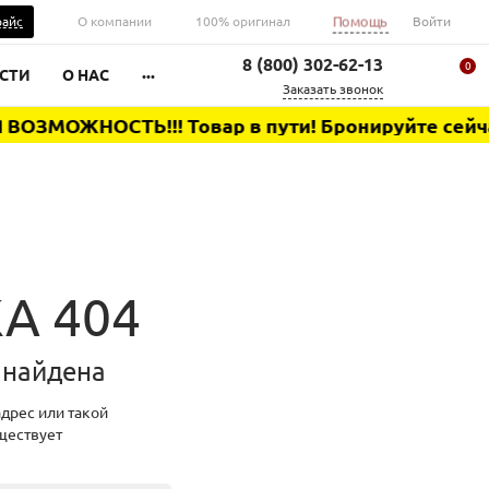
Помощь
райс
О компании
100% оригинал
Войти
8 (800) 302-62-13
0
...
СТИ
О НАС
Заказать звонок
ОЗМОЖНОСТЬ!!! Товар в пути! Бронируйте сейчас 
Ваша корзина
А 404
 найдена
дрес или такой
ществует
0 ₽