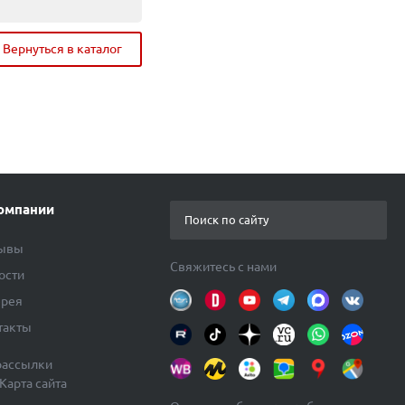
Всего:
Вернуться в каталог
Перейти в корзину
омпании
ывы
Свяжитесь с нами
ости
ерея
такты
рассылки
Карта сайта