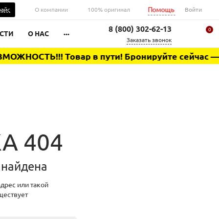
Помощь
райс
О компании
100% оригинал
Войти
8 (800) 302-62-13
0
...
СТИ
О НАС
Заказать звонок
ЖНОСТЬ!!! Товар в пути! Бронируйте сейчас — бы
Ваша корзина
А 404
 найдена
дрес или такой
ществует
0 ₽