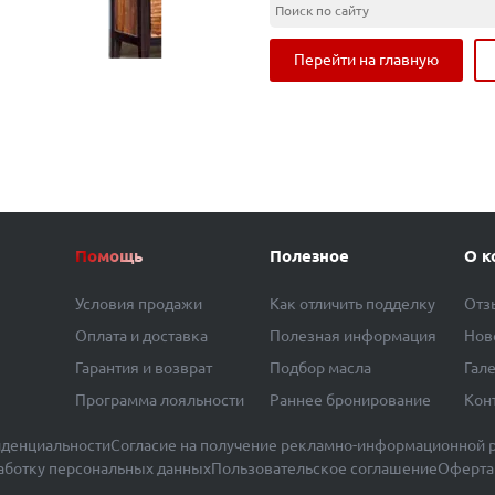
Перейти на главную
Помощь
Полезное
О к
Условия продажи
Как отличить подделку
Отз
Оплата и доставка
Полезная информация
Нов
Гарантия и возврат
Подбор масла
Гал
Программа лояльности
Раннее бронирование
Кон
денциальности
Согласие на получение рекламно-информационной 
работку персональных данных
Пользовательское соглашение
Оферта