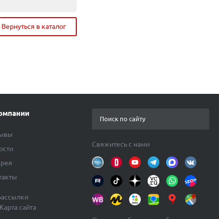
Всего:
Вернуться в каталог
Перейти в корзину
омпании
ывы
Свяжитесь с нами
ости
ерея
такты
рассылки
Карта сайта