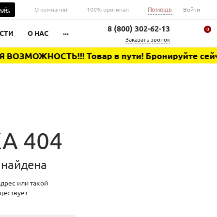
Помощь
райс
О компании
100% оригинал
Войти
8 (800) 302-62-13
0
...
СТИ
О НАС
Заказать звонок
ОЗМОЖНОСТЬ!!! Товар в пути! Бронируйте сейчас
Ваша корзина
А 404
 найдена
дрес или такой
ществует
0 ₽