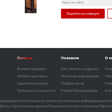
Перейти на главную
Помощь
Полезное
О к
Условия продажи
Как отличить подделку
Отз
Оплата и доставка
Полезная информация
Нов
Гарантия и возврат
Подбор масла
Гал
Программа лояльности
Раннее бронирование
Кон
денциальности
Согласие на получение рекламно-информационной 
работку персональных данных
Пользовательское соглашение
Оферта