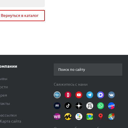
Всего:
Вернуться в каталог
Перейти в корзину
омпании
ывы
Свяжитесь с нами
ости
ерея
такты
рассылки
Карта сайта