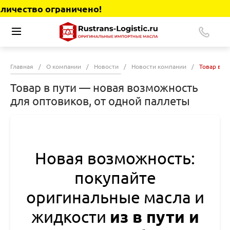
во ограничено!
Главная
/
О компании
/
Новости
/
Новости компании
/
Товар в п
Товар в пути — новая возможность
для оптовиков, от одной паллеты
Новая возможность:
покупайте
оригинальные масла и
жидкости
из в пути и