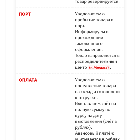
товар резервируется.
Уведомляем о
ПОРТ
прибытии товара в
порт.
Информируем о
прохождении
таможенного
оформления.
Товар направляется в
распределительный
центр
.
(г. Москва)
Уведомляем о
ОПЛАТА
поступлении товара
на склад и готовности
к отгрузке.
Выставляем счёт на
полную сумму по
курсу на дату
выставления (счёт в
рублях).
Авансовый платёж
учитывается в рублях.