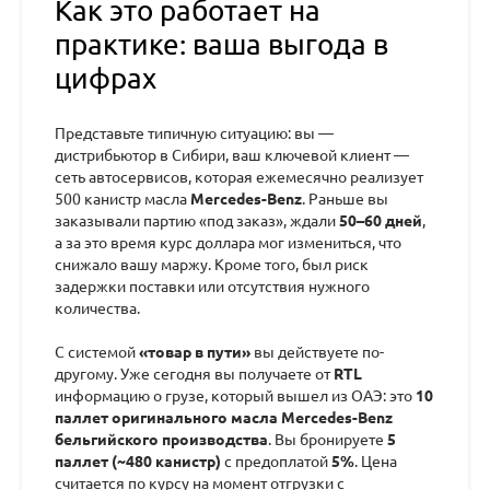
Как это работает на
практике: ваша выгода в
цифрах
Представьте типичную ситуацию: вы —
дистрибьютор в Сибири, ваш ключевой клиент —
сеть автосервисов, которая ежемесячно реализует
500 канистр масла
Mercedes-Benz
. Раньше вы
заказывали партию «под заказ», ждали
50–60 дней
,
а за это время курс доллара мог измениться, что
снижало вашу маржу. Кроме того, был риск
задержки поставки или отсутствия нужного
количества.
С системой
«товар в пути»
вы действуете по-
другому. Уже сегодня вы получаете от
RTL
информацию о грузе, который вышел из ОАЭ: это
10
паллет оригинального масла Mercedes-Benz
бельгийского производства
. Вы бронируете
5
паллет (~480 канистр)
с предоплатой
5%
. Цена
считается по курсу на момент отгрузки с