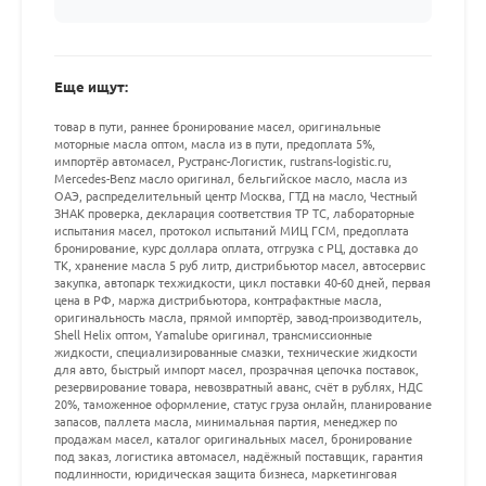
Еще ищут:
товар в пути, раннее бронирование масел, оригинальные
моторные масла оптом, масла из в пути, предоплата 5%,
импортёр автомасел, Рустранс-Логистик, rustrans-logistic.ru,
Mercedes-Benz масло оригинал, бельгийское масло, масла из
ОАЭ, распределительный центр Москва, ГТД на масло, Честный
ЗНАК проверка, декларация соответствия ТР ТС, лабораторные
испытания масел, протокол испытаний МИЦ ГСМ, предоплата
бронирование, курс доллара оплата, отгрузка с РЦ, доставка до
ТК, хранение масла 5 руб литр, дистрибьютор масел, автосервис
закупка, автопарк техжидкости, цикл поставки 40-60 дней, первая
цена в РФ, маржа дистрибьютора, контрафактные масла,
оригинальность масла, прямой импортёр, завод-производитель,
Shell Helix оптом, Yamalube оригинал, трансмиссионные
жидкости, специализированные смазки, технические жидкости
для авто, быстрый импорт масел, прозрачная цепочка поставок,
резервирование товара, невозвратный аванс, счёт в рублях, НДС
20%, таможенное оформление, статус груза онлайн, планирование
запасов, паллета масла, минимальная партия, менеджер по
продажам масел, каталог оригинальных масел, бронирование
под заказ, логистика автомасел, надёжный поставщик, гарантия
подлинности, юридическая защита бизнеса, маркетинговая