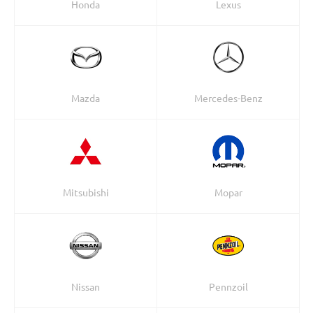
Honda
Lexus
Mazda
Mercedes-Benz
Mitsubishi
Mopar
Nissan
Pennzoil