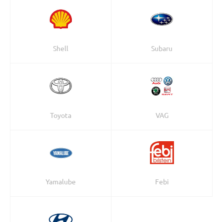
Shell
Subaru
Toyota
VAG
Yamalube
Febi