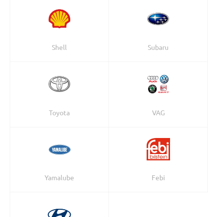
Shell
Subaru
Toyota
VAG
Yamalube
Febi