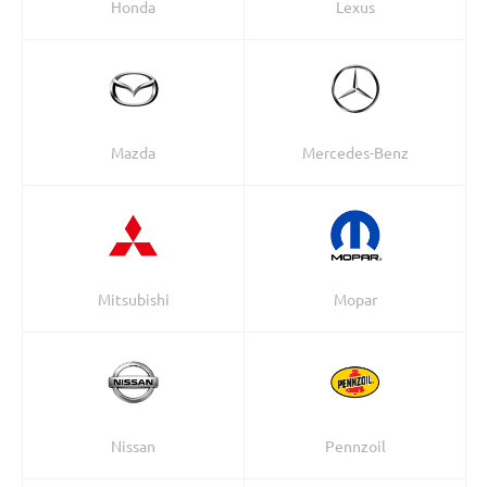
Honda
Lexus
Mazda
Mercedes-Benz
Mitsubishi
Mopar
Nissan
Pennzoil