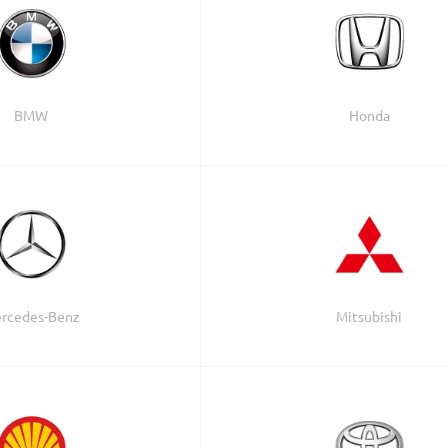
BMW
Honda
rcedes-Benz
Mitsubishi