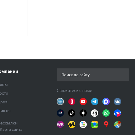
омпании
ывы
Свяжитесь с нами
ости
ерея
такты
рассылки
Карта сайта