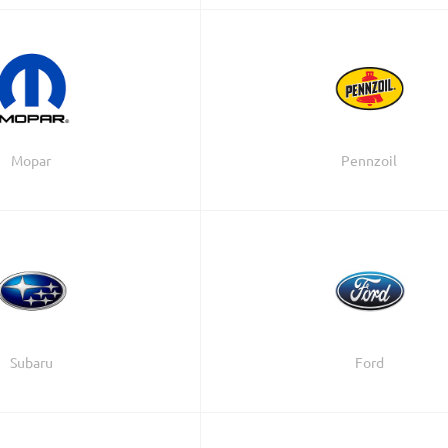
Mopar
Pennzoil
Subaru
Ford