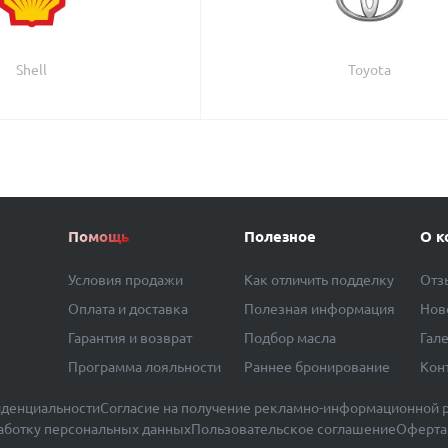
Shell
Toyota
Помощь
Полезное
О к
Условия продажи
Как отличить подделку
Отз
Оплата и доставка
Полезная информация
Нов
Гарантия и возврат
Подбор масла
Гал
Программа лояльности
Раннее бронирование
Кон
денциальности
Согласие на получение рекламно-информационной 
работку персональных данных
Пользовательское соглашение
Оферта